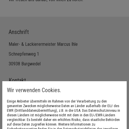
Anschrift
Maler- & Lackierermeister Marcus Ihle
Schnepfenweg 1
30938 Burgwedel
Kontakt
Wir verwenden Cookies.
Telefon:
05139 279671
Einige Anbieter übermitteln im Rahmen von der Verarbeitung zu den
Telefon:
05139 279672
genannten Zwecken möglicherweise Daten an Länder außerhalb der EU/ des
EWR (Drittlanddatenübermittlung), z.B. in die USA. Das Datenschutzniveau in
E-Mail:
info@malermeister-ihle.de
diesen Ländern ist möglicherweise nicht mit dem in den EU-/EWR-Ländern
vergleichbar. Es besteht daher ein erhöhtes Risiko, dass staatliche Behörden
auf diese Daten zugreifen können. Weitere Informationen zu
Öffnungszeiten
Sicherheitsgarantien finden Sie in den Datenschutzrichtlinien des jeweiligen