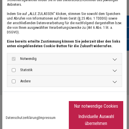
Anbieters.
Mo - Fr: 07:00 - 18:00 Uhr
Indem Sie auf „ALLE ZULASSEN" klicken, stimmen Sie sowohl dem Speichern
und Abrufen von Informationen auf Ihrem Gerät (§ 25 Abs. 1 TDDDG) sowie
Sa: 09:00 - 12:30 Uhr
0513
der anschließenden Datenverarbeitung für die nachfolgend dargestellten bzw.
die von Ihnen ausgewählten Verarbeitungszwecke zu (Art 6 Abs. 1 lit. a.
DSGVO).
0513
Eine bereits erteilte Zustimmung können Sie jederzeit über den links
E-Mai
unten eingeblendeten Cookie-Button für die Zukunft widerrufen.
Google Maps inaktiv
Aufgrund Ihrer Cookie-Einstellungen kann
Notwendig
dieses Modul nicht geladen werden.
Wenn Sie dieses Modul sehen möchten,
Statistik
passen Sie bitte Ihre Cookie-
Einstellungen entsprechend an.
Andere
Cookie Einstellungen
Nur notwendige Cookies
Schreiben Sie uns eine Nachricht
Individuelle Auswahl
Datenschutzerklärung
|
Impressum
übernehmen