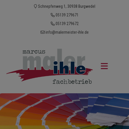
Schnepfenweg 1, 30938 Burgwedel
05139 279671
05139 279672
info@malermeister-ihle.de